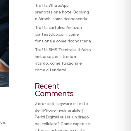
Truffa WhatsApp
prenotazione hotel Booking
e Airbnb: come riconoscerla
Truffa cartolina Amazon
jointestclub.com: come
funziona e come riconoscerla
Truffa SMS Trenitalia: il falso
rimborso per il treno in
ritardo, come funziona e
come difendersi
Recent
Comments
Zero-click, spyware e il mito
dell'iPhone invulnerabile |
Periti Digitali
su
Hai un drago
nde,
nel cellulare? Come capire se
il tuo smartphone è spiato,