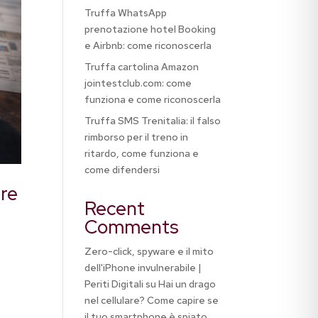
Truffa WhatsApp
prenotazione hotel Booking
e Airbnb: come riconoscerla
Truffa cartolina Amazon
jointestclub.com: come
funziona e come riconoscerla
Truffa SMS Trenitalia: il falso
rimborso per il treno in
ritardo, come funziona e
come difendersi
ere
Recent
Comments
Zero-click, spyware e il mito
dell'iPhone invulnerabile |
Periti Digitali
su
Hai un drago
nel cellulare? Come capire se
il tuo smartphone è spiato,