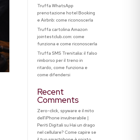
Truffa WhatsApp
prenotazione hotel Booking
e Airbnb: come riconoscerla
Truffa cartolina Amazon
jointestclub.com: come
funziona e come riconoscerla
Truffa SMS Trenitalia: il falso
rimborso per il treno in
ritardo, come funziona e
come difendersi
Recent
Comments
Zero-click, spyware e il mito
dell'iPhone invulnerabile |
Periti Digitali
su
Hai un drago
nel cellulare? Come capire se
il tuo smartphone è spiato,