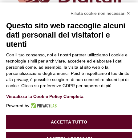
Rifiuta cookie non necessari ✕
Questo sito web raccoglie alcuni
Hai bisogno di maggiori informazioni
o desideri
dati personali dei visitatori e
farci una domanda?
Clicca e compila il form. Verrai contattato
utenti
immediatamente!
Con il tuo consenso, noi e i nostri partner utilizziamo i cookie e
Contattaci
tecnologie simili per archiviare, accedere ed elaborare i dati
personali come, ad esempio, la visita al sito web o la
Periti Digitali
è una Business unit di:
personalizzazione degli annunci. Poiché rispettiamo il tuo diritto
Alchimie Digitali Srl
alla privacy, è possibile scegliere di non consentire alcuni tipi di
Via Elia Rainusso, 110 – 41124 Modena (MO)
cookie. Clicca su preferenze GDPR per saperne di più.
Tel.
+39 059 260762
– PI IT02963460361
Visualizza la Cookie Policy Completa
REA Modena 01/02/2005 N. 346879
Capitale sociale 20.000 Euro i.v.
Powered by
PEC:
alchimiedigitali@pec.adigitali.it
Sitemap
|
Informative Privacy
ACCETTA TUTTO
Informativa navigatori sito internet
–
Condizioni Generali