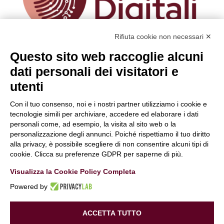
Rifiuta cookie non necessari ✕
Questo sito web raccoglie alcuni
Hai bisogno di maggiori informazioni
o desideri
dati personali dei visitatori e
farci una domanda?
Clicca e compila il form. Verrai contattato
utenti
immediatamente!
Con il tuo consenso, noi e i nostri partner utilizziamo i cookie e
Contattaci
tecnologie simili per archiviare, accedere ed elaborare i dati
personali come, ad esempio, la visita al sito web o la
Periti Digitali
è una Business unit di:
personalizzazione degli annunci. Poiché rispettiamo il tuo diritto
Alchimie Digitali Srl
alla privacy, è possibile scegliere di non consentire alcuni tipi di
Via Elia Rainusso, 110 – 41124 Modena (MO)
cookie. Clicca su preferenze GDPR per saperne di più.
Tel.
+39 059 260762
– PI IT02963460361
Visualizza la Cookie Policy Completa
REA Modena 01/02/2005 N. 346879
Capitale sociale 20.000 Euro i.v.
Powered by
PEC:
alchimiedigitali@pec.adigitali.it
Sitemap
|
Informative Privacy
ACCETTA TUTTO