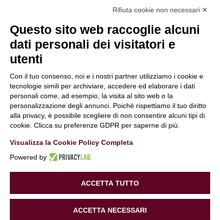
Rifiuta cookie non necessari ✕
Questo sito web raccoglie alcuni
Hai bisogno di maggiori informazioni
o desideri
dati personali dei visitatori e
farci una domanda?
Clicca e compila il form. Verrai contattato
utenti
immediatamente!
Con il tuo consenso, noi e i nostri partner utilizziamo i cookie e
Contattaci
tecnologie simili per archiviare, accedere ed elaborare i dati
personali come, ad esempio, la visita al sito web o la
Periti Digitali
è una Business unit di:
personalizzazione degli annunci. Poiché rispettiamo il tuo diritto
Alchimie Digitali Srl
alla privacy, è possibile scegliere di non consentire alcuni tipi di
Via Elia Rainusso, 110 – 41124 Modena (MO)
cookie. Clicca su preferenze GDPR per saperne di più.
Tel.
+39 059 260762
– PI IT02963460361
Visualizza la Cookie Policy Completa
REA Modena 01/02/2005 N. 346879
Capitale sociale 20.000 Euro i.v.
Powered by
PEC:
alchimiedigitali@pec.adigitali.it
Sitemap
|
Informative Privacy
ACCETTA TUTTO
Informativa navigatori sito internet
–
Condizioni Generali
ACCETTA NECESSARI
di Fornitura
–
Preferenze Cookie
| Developed by
Gruppo