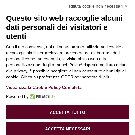
Rifiuta cookie non necessari ✕
Questo sito web raccoglie alcuni
Hai bisogno di maggiori informazioni
o desideri
dati personali dei visitatori e
farci una domanda?
Clicca e compila il form. Verrai contattato
utenti
immediatamente!
Con il tuo consenso, noi e i nostri partner utilizziamo i cookie e
Contattaci
tecnologie simili per archiviare, accedere ed elaborare i dati
personali come, ad esempio, la visita al sito web o la
Periti Digitali
è una Business unit di:
personalizzazione degli annunci. Poiché rispettiamo il tuo diritto
Alchimie Digitali Srl
alla privacy, è possibile scegliere di non consentire alcuni tipi di
Via Elia Rainusso, 110 – 41124 Modena (MO)
cookie. Clicca su preferenze GDPR per saperne di più.
Tel.
+39 059 260762
– PI IT02963460361
Visualizza la Cookie Policy Completa
REA Modena 01/02/2005 N. 346879
Capitale sociale 20.000 Euro i.v.
Powered by
PEC:
alchimiedigitali@pec.adigitali.it
Sitemap
|
Informative Privacy
ACCETTA TUTTO
Informativa navigatori sito internet
–
Condizioni Generali
ACCETTA NECESSARI
di Fornitura
–
Preferenze Cookie
| Developed by
Gruppo