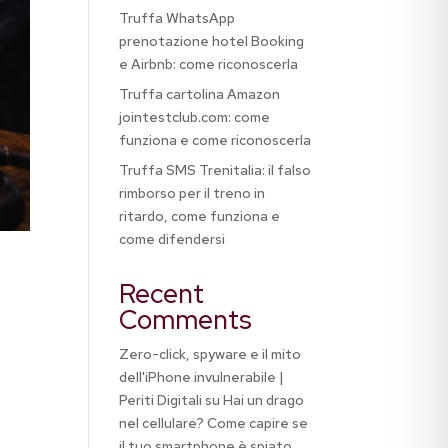
Truffa WhatsApp
prenotazione hotel Booking
e Airbnb: come riconoscerla
Truffa cartolina Amazon
jointestclub.com: come
funziona e come riconoscerla
Truffa SMS Trenitalia: il falso
rimborso per il treno in
ritardo, come funziona e
come difendersi
Recent
Comments
Zero-click, spyware e il mito
dell'iPhone invulnerabile |
Periti Digitali
su
Hai un drago
nel cellulare? Come capire se
il tuo smartphone è spiato,