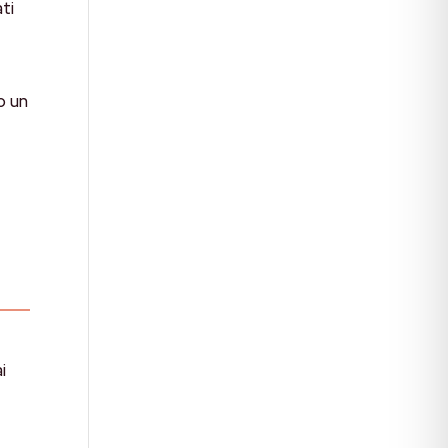
ti
o un
i