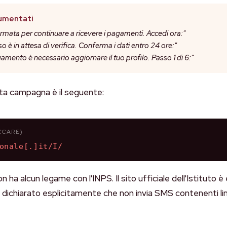
cumentati
rmata per continuare a ricevere i pagamenti. Accedi ora:"
so è in attesa di verifica. Conferma i dati entro 24 ore:"
ento è necessario aggiornare il tuo profilo. Passo 1 di 6:"
sta campagna è il seguente:
CCARE)
onale[.]it/I/
n ha alcun legame con l'INPS. Il sito ufficiale dell'Istituto è
a dichiarato esplicitamente che non invia SMS contenenti li