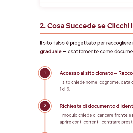
2. Cosa Succede se Clicchi i
Il sito falso è progettato per raccogliere
graduale
— esattamente come documentato
Accesso al sito clonato — Raccol
Il sito chiede nome, cognome, data d
1 di 6.
Richiesta di documento d'ident
Il modulo chiede di caricare fronte e
aprire conti correnti, contrarre pres