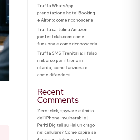
Truffa WhatsApp
prenotazione hotel Booking
e Airbnb: come riconoscerla
Truffa cartolina Amazon
jointestclub.com: come
funziona e come riconoscerla
Truffa SMS Trenitalia: il falso
rimborso per il treno in
ritardo, come funziona e
come difendersi
Recent
Comments
Zero-click, spyware e il mito
dell'iPhone invulnerabile |
Periti Digitali
su
Hai un drago
nel cellulare? Come capire se
il tuo smartphone è spiato,