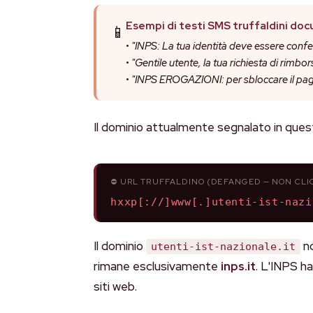
Esempi di testi SMS truffaldini do
📱
•
"INPS: La tua identità deve essere confe
•
"Gentile utente, la tua richiesta di rimbor
•
"INPS EROGAZIONI: per sbloccare il pagam
Il dominio attualmente segnalato in que
⛔ URL TRUFFALDINO (DEFANGED — NON CLI
hxxp[://]www[.]utenti-ist-nazi
Il dominio
no
utenti-ist-nazionale.it
rimane esclusivamente
inps.it
. L'INPS h
siti web.