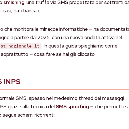
no
smishing
: una truffa via SMS progettata per sottrarti da
i casi, dati bancari.
ano che monitora le minacce informatiche — ha documentat
gne a partire dal 2025, con una nuova ondata attiva nel
. In questa guida spieghiamo come
ist-nazionale.it
 soprattutto — cosa fare se hai già cliccato.
S INPS
n normale SMS, spesso nel medesimo thread dei messaggi
PS grazie alla tecnica del
SMS spoofing
— che permette a
sto segue schemi ricorrenti: