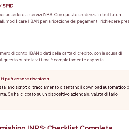
 / SPID
er accedere ai servizi INPS. Con queste credenziali i truffatori
i, modificare l'IBAN per la ricezione dei pagamenti, richiedere pres
mero di conto, IBAN o dati della carta di credito, con la scusa di
e". A questo punto la vittima è completamente esposta.
ati può essere rischioso
installano script di tracciamento o tentano il download automatico d
a. Se hai cliccato su un dispositivo aziendale, valuta di farlo
mishing INPS: Checklist Completa