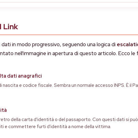
l Link
 i dati in modo progressivo, seguendo una logica di
escalat
 nell'immagine in apertura di questo articolo. Ecco le f
ta dati anagrafici
i nascita e codice fiscale. Sembra un normale accesso INPS. È il P
ità
 retro della carta d'identità o del passaporto. Con questi dati si pu
titi e commettere furti d'identità a nome della vittima.