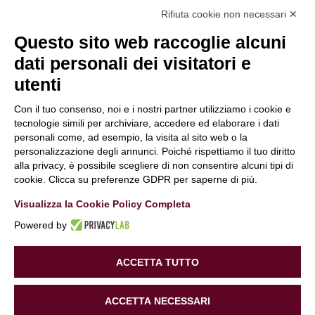
Rifiuta cookie non necessari ✕
Questo sito web raccoglie alcuni
Hai bisogno di maggiori informazioni
o desideri
farci una domanda?
dati personali dei visitatori e
Clicca e compila il form. Verrai contattato
utenti
immediatamente!
Con il tuo consenso, noi e i nostri partner utilizziamo i cookie e
Contattaci
tecnologie simili per archiviare, accedere ed elaborare i dati
personali come, ad esempio, la visita al sito web o la
Periti Digitali
è una Business unit di:
personalizzazione degli annunci. Poiché rispettiamo il tuo diritto
Alchimie Digitali Srl
alla privacy, è possibile scegliere di non consentire alcuni tipi di
Via Elia Rainusso, 110 – 41124 Modena (MO)
cookie. Clicca su preferenze GDPR per saperne di più.
Tel.
+39 059 260762
– PI IT02963460361
Visualizza la Cookie Policy Completa
REA Modena 01/02/2005 N. 346879
Capitale sociale 20.000 Euro i.v.
Powered by
PEC:
alchimiedigitali@pec.adigitali.it
Sitemap
|
Informative Privacy
ACCETTA TUTTO
Informativa navigatori sito internet
–
Condizioni Generali
ACCETTA NECESSARI
di Fornitura
–
Preferenze Cookie
| Developed by
Gruppo