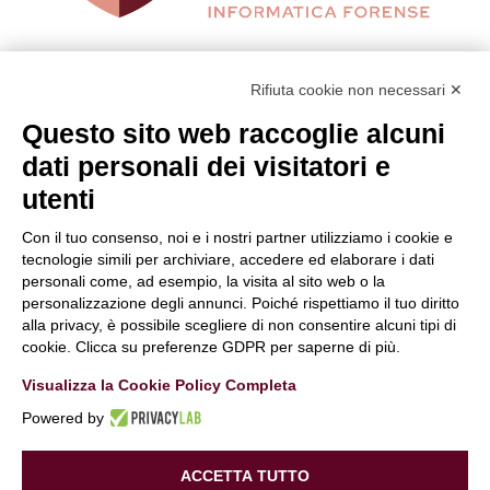
Hai bisogno di maggiori informazioni
o
Rifiuta cookie non necessari ✕
desideri farci una domanda?
Questo sito web raccoglie alcuni
Clicca e compila il form. Verrai contattato
dati personali dei visitatori e
immediatamente!
utenti
Contattaci
Con il tuo consenso, noi e i nostri partner utilizziamo i cookie e
Periti Digitali
è una Business unit di:
tecnologie simili per archiviare, accedere ed elaborare i dati
Alchimie Digitali Srl
personali come, ad esempio, la visita al sito web o la
personalizzazione degli annunci. Poiché rispettiamo il tuo diritto
Via Elia Rainusso, 110 – 41124 Modena (MO)
alla privacy, è possibile scegliere di non consentire alcuni tipi di
Tel.
+39 059 260762
– PI IT02963460361
cookie. Clicca su preferenze GDPR per saperne di più.
REA Modena 01/02/2005 N. 346879
Visualizza la Cookie Policy Completa
Capitale sociale 20.000 Euro i.v.
Powered by
PEC:
alchimiedigitali@pec.adigitali.it
Sitemap
|
Informative Privacy
ACCETTA TUTTO