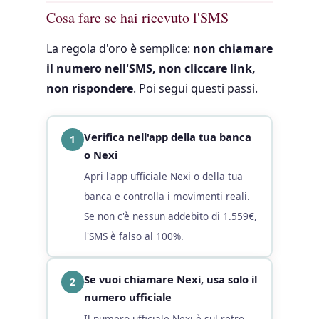
Le persone cercano anche
Cosa fare se hai ricevuto l'SMS
SMS Nexi addebito Amazon è truffa
La regola d'oro è semplice:
non chiamare
ho ricevuto SMS da Nexi addebito non autorizza
il numero nell'SMS, non cliccare link,
numero 3773004711 chi è truffa
non rispondere
. Poi segui questi passi.
smishing bancario come riconoscerlo
SMS falso banca cosa fare
ho chiamato numero SMS truffa cosa succede
Verifica nell'app della tua banca
1
Nexi manda SMS da cellulare
o Nexi
come segnalare smishing Polizia Postale
Apri l'app ufficiale Nexi o della tua
rimborso banca truffa smishing
banca e controlla i movimenti reali.
Se non c'è nessun addebito di 1.559€,
l'SMS è falso al 100%.
Se vuoi chiamare Nexi, usa solo il
2
numero ufficiale
Il numero ufficiale Nexi è sul retro